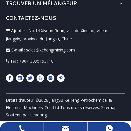
TROUVER UN MÉLANGEUR
CONTACTEZ-NOUS
Ajouter : No.14 Xiyuan Road, ville de Xinqiao, ville de

Jiangyin, province du Jiangsu, Chine
E-mail :
sales@kehengmixing.com

: +86-13395153118
 Tél
Droits d'auteur ©
2026
JiangSu KeHeng Petrochemical &
Electrical Machinery Co., Ltd Tous droits réservés.
Sitemap
Soutenu par
Leadong
sales@kehengmixing.com
+86-13395153118
+8613395153118