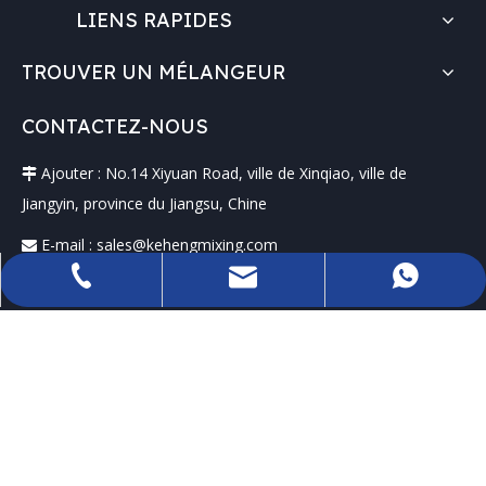
LIENS RAPIDES
TROUVER UN MÉLANGEUR
CONTACTEZ-NOUS
Ajouter : No.14 Xiyuan Road, ville de Xinqiao, ville de

Jiangyin, province du Jiangsu, Chine
E-mail :
sales@kehengmixing.com

sales@kehengmixing.com
+86-13395153118
+8613395153118
: +86-13395153118
 Tél
Droits d'auteur ©
2026
JiangSu KeHeng Petrochemical &
Electrical Machinery Co., Ltd Tous droits réservés.
Sitemap
Soutenu par
Leadong