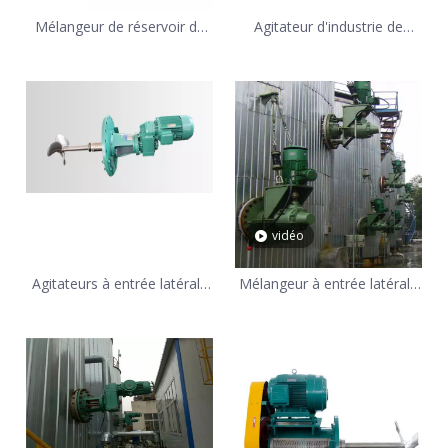
Mélangeur de réservoir de
Agitateur d'industrie de
stockage à entrée latérale
raffinage de mélangeur
pour 5000M3
d'entrée latérale de pétrole
et de gaz
vidéo
Agitateurs à entrée latérale
Mélangeur à entrée latérale
montés sur bride pour
anticorrosion pour le
réservoir de stockage
traitement chimique