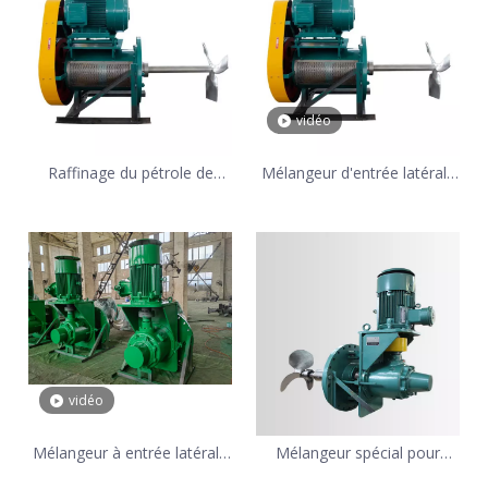
vidéo
Raffinage du pétrole de
Mélangeur d'entrée latérale
mélangeur d'entrée latérale
d'industrie de désulfuration
de Hastelloy de haute
des gaz de combustion de
viscosité
consommation de puissance
faible
vidéo
Mélangeur à entrée latérale
Mélangeur spécial pour
à angle pivotant haute
réservoir de pétrole brut