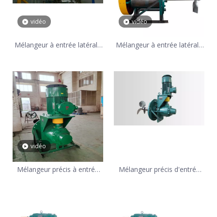
vidéo
vidéo
Mélangeur à entrée latérale
Mélangeur à entrée latérale
de bitume de conception
qui remue un milieu collant
compacte pour station de
comme de la crème glacée
mélange d'asphalte
vidéo
Mélangeur précis à entrée
Mélangeur précis d'entrée
latérale de construction
latérale d'acier au carbone
robuste
de mélange précis d'adhésifs