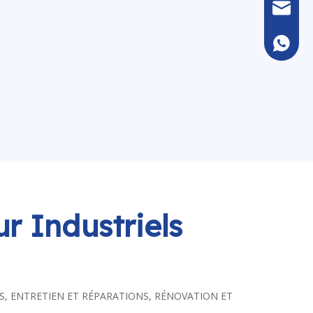
sales@k
+86133
r Industriels
LÈMES, ENTRETIEN ET RÉPARATIONS, RÉNOVATION ET