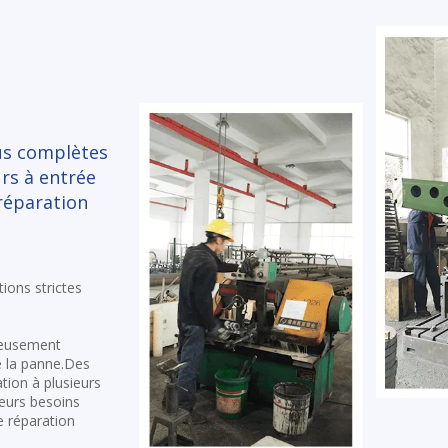
lus complètes
rs à entrée
réparation
ions strictes
neusement
e la panne.Des
tion à plusieurs
leurs besoins
e réparation