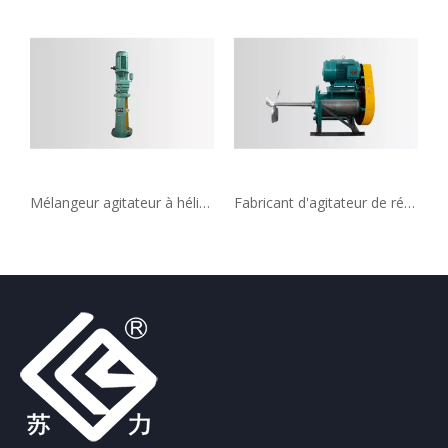
Mélangeur agitateur à hélice à trois pales, 1180 mètres cubes, 316
Fabricant d'agitateur de réservoir de désulfuration des gaz de combustion, peut être personnalisé