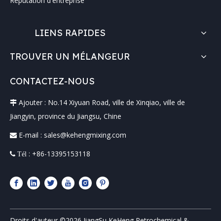
Réputation d'entreprise
LIENS RAPIDES
TROUVER UN MÉLANGEUR
CONTACTEZ-NOUS
Ajouter : No.14 Xiyuan Road, ville de Xinqiao, ville de

Jiangyin, province du Jiangsu, Chine
E-mail :
sales@kehengmixing.com

: +86-13395153118
 Tél
Droits d'auteur ©
2026
JiangSu KeHeng Petrochemical &