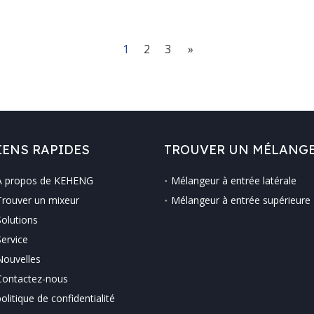
1
2
3
»
IENS RAPIDES
TROUVER UN MÉLANG
À propos de KEHENG
Mélangeur à entrée latérale
Trouver un mixeur
Mélangeur à entrée supérieure
Solutions
Service
Nouvelles
Contactez-nous
politique de confidentialité