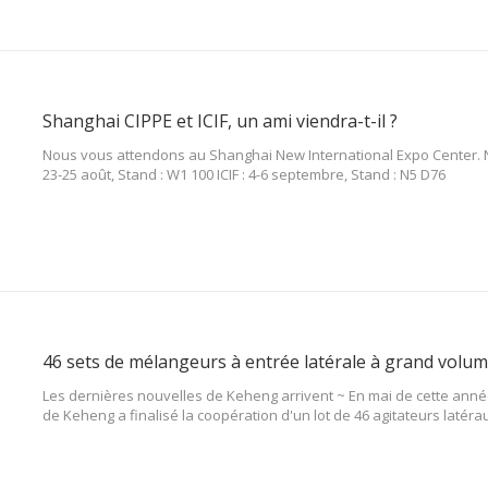
Shanghai CIPPE et ICIF, un ami viendra-t-il ?
Nous vous attendons au Shanghai New International Expo Center. N
23-25 ​​août, Stand : W1 100 ICIF : 4-6 septembre, Stand : N5 D76
Les dernières nouvelles de Keheng arrivent ~ En mai de cette anné
de Keheng a finalisé la coopération d'un lot de 46 agitateurs latéra