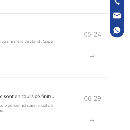
+86-13
sales@k
+86133
05-24
otre numéro de stand : Cippe :
46 sets de mélangeurs à entrée latérale à grand volume sont en cours de finition
06-29
e, le personnel commercial clé
ux.