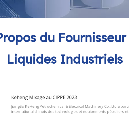
ropos du Fournisseur
Liquides Industriels
Keheng Mixage au CIPPE 2023
JiangSu KeHeng Petrochemical & Electrical Machinery Co., Ltd.a par
international chinois des technologies et équipements pétroliers et
au 25 août.Nous avons présenté nos produits d'agitateurs industrie
l'industrie pétrochimique,