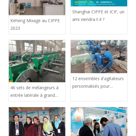
Shanghai CIPPE et ICIF, un
ami viendra-t-il ?
Keheng Mixage au CIPPE
2023
12 ensembles d'agitateurs
personnalisés pour
46 sets de mélangeurs à
réservoirs de pétrole sont
entrée latérale à grand
prêts à être expédiés
volume sont en cours de
finition