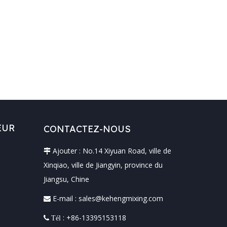
EUR
CONTACTEZ-NOUS
Ajouter : No.14 Xiyuan Road, ville de

Xinqiao, ville de Jiangyin, province du
Jiangsu, Chine
E-mail :
sales@kehengmixing.com

: +86-13395153118
 Tél