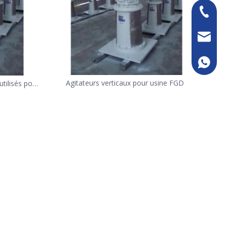
+86-13
sales@k
+86133
Agitateurs verticaux pour usine FGD
tilisés pour
ombustion