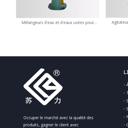
Agitateu
Mélangeurs d'eau et d'eaux usées pour
grands réservoirs montés sur le dessus
L
Occuper le marché avec la qualité des
produits, gagner le client avec