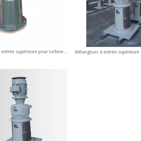
 entrée supérieure pour turbine à
Mélangeurs à entrée supérieure u
 en caoutchouc pour usine FGD
la désulfuration des gaz de c